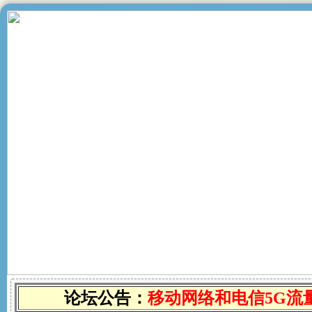
论坛公告：
移动网络和电信5G流