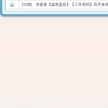
220期：管家婆【猛将盈彩】【三肖⑥码】高手发